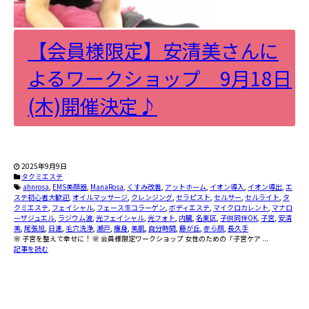
【会員様限定】安清美さんに
よるワークショップ 9月18日
(木)開催決定♪
2025年9月9日
タクミエステ
ahnrosa
,
EMS美顔器
,
ManaRosa
,
くすみ改善
,
アットホーム
,
イオン導入
,
イオン導出
,
エ
ステ初心者大歓迎
,
オイルマッサージ
,
クレンジング
,
セラピスト
,
セルサー
,
セルライト
,
タ
クミエステ
,
フェイシャル
,
フェース生コラーゲン
,
ボディエステ
,
マイクロカレント
,
マナロ
ーザジュエル
,
ラジウム波
,
光フェイシャル
,
光フォト
,
内臓
,
名東区
,
子供同伴OK
,
子宮
,
安清
美
,
尾張旭
,
日進
,
毛穴洗浄
,
瀬戸
,
痩身
,
美肌
,
自分時間
,
藤が丘
,
赤ら顔
,
長久手
🌸 子宮を整えて幸せに！ 🌸 会員様限定ワークショップ 女性のための「子宮ケア ...
記事を読む