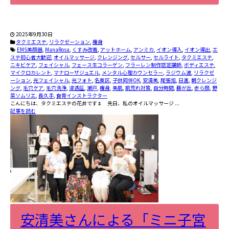
2025年9月30日
タクミエステ
,
リラクゼーション
,
痩身
EMS美顔器
,
ManaRosa
,
くすみ改善
,
アットホーム
,
アンミカ
,
イオン導入
,
イオン導出
,
エ
ステ初心者大歓迎
,
オイルマッサージ
,
クレンジング
,
セルサー
,
セルライト
,
タクミエステ
,
ニキビケア
,
フェイシャル
,
フェース生コラーゲン
,
フラーレン制作認定講師
,
ボディエステ
,
マイクロカレント
,
マナローザジュエル
,
メンタル心理カウンセラー
,
ラジウム波
,
リラクゼ
ーション
,
光フェイシャル
,
光フォト
,
名東区
,
子供同伴OK
,
安清美
,
尾張旭
,
日進
,
朝クレンジ
ング
,
毛穴ケア
,
毛穴洗浄
,
浸透圧
,
瀬戸
,
痩身
,
美肌
,
肌荒れ対策
,
自分時間
,
藤が丘
,
赤ら顔
,
野
菜ソムリエ
,
長久手
,
食育インストラクター
こんにちは、タクミエステの花井です🌷 先日、私のオイルマッサージ ...
記事を読む
安清美さんによる「ミニ子宮