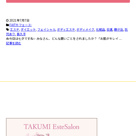
2021年7月7日
FAITH-フェース-
エステ
,
ダイエット
,
フェイシャル
,
ボディエステ
,
ボディメイク
,
化粧品
,
日進
,
藤が丘
,
託
児あり
,
長久手
🎋今日は七夕ですね✨ みなさん、どんな願いごとをされましたか？「お肌がキレイ ...
記事を読む