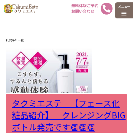
ホーム
タグ : 託児あり
託児あり一覧
タクミエステ 【フェース化
粧品紹介】 クレンジングBIG
ボトル発売です👏👏👏