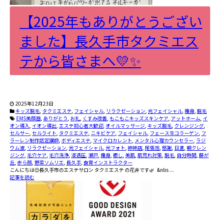
【2025年もありがとうござい
ました】長久手市タクミエス
テから皆さまへ💛✨
2025年12月23日
キッズ脱毛
,
タクミエステ
,
フェイシャル
,
リラクゼーション
,
光フェイシャル
,
痩身
,
脱毛
EMS美顔器
,
ありがとう
,
お礼
,
くすみ改善
,
もこもこキッズスキンケア
,
アットホーム
,
イ
オン導入
,
イオン導出
,
エステ初心者大歓迎
,
オイルマッサージ
,
キッズ脱毛
,
クレンジング
,
セルサー
,
セルライト
,
タクミエステ
,
ニキビケア
,
フェイシャル
,
フェース生コラーゲン
,
フ
ラーレン制作認定講師
,
ボディエステ
,
マイクロカレント
,
メンタル心理カウンセラー
,
ラジ
ウム波
,
リラクゼーション
,
光フェイシャル
,
光フォト
,
姉妹店
,
尾張旭
,
感謝
,
日進
,
朝クレン
ジング
,
毛穴ケア
,
毛穴洗浄
,
浸透圧
,
瀬戸
,
痩身
,
癒し
,
美肌
,
肌荒れ対策
,
脱毛
,
自分時間
,
藤が
丘
,
赤ら顔
,
野菜ソムリエ
,
長久手
,
食育インストラクター
こんにちは😊長久手市のエステサロン タクミエステ の花井です🌿 &nbs ...
記事を読む