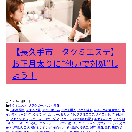
【長久手市｜タクミエステ】
お正月太りに“他力で対処”し
よう！
2026年1月13日
タクミエステ
,
リラクゼーション
,
痩身
EMS美顔器
,
くすみ改善
,
アットホーム
,
イオン導入
,
イオン導出
,
エステ初心者大歓迎
,
オ
イルマッサージ
,
クレンジング
,
セルサー
,
セルライト
,
タクミエステ
,
ダイエット
,
ニキビケ
ア
,
フェイシャル
,
フェース生コラーゲン
,
フラーレン制作認定講師
,
ボディエステ
,
マイクロ
カレント
,
メンタル心理カウンセラー
,
ラジウム波
,
リラクゼーション
,
光フェイシャル
,
光フ
ォト
,
尾張旭
,
日進
,
朝クレンジング
,
毛穴ケア
,
毛穴洗浄
,
浸透圧
,
瀬戸
,
痩身
,
美肌
,
肌荒れ対
策
,
自分時間
,
藤が丘
,
赤ら顔
,
野菜ソムリエ
,
長久手
,
食育インストラクター