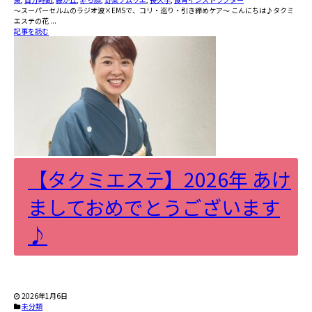
〜スーパーセルムのラジオ波×EMSで、コリ・巡り・引き締めケア〜 こんにちは♪タクミ
エステの花 ...
記事を読む
【タクミエステ】2026年 あけ
ましておめでとうございます
♪
2026年1月6日
未分類