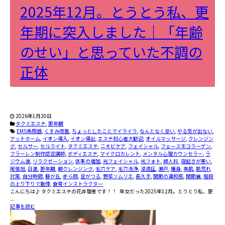
2025年12月。とうとう私、更
年期に突入しました｜「年齢
のせい」と思っていた不調の
正体
2026年1月20日
タクミエステ
,
更年期
EMS美顔器
,
くすみ改善
,
ちょっとしたことでイライラ
,
なんとなく怠い
,
やる気が出ない
,
アットホーム
,
イオン導入
,
イオン導出
,
エステ初心者大歓迎
,
オイルマッサージ
,
クレンジン
グ
,
セルサー
,
セルライト
,
タクミエステ
,
ニキビケア
,
フェイシャル
,
フェース生コラーゲン
,
フラーレン制作認定講師
,
ボディエステ
,
マイクロカレント
,
メンタル心理カウンセラー
,
ラ
ジウム波
,
リラクゼーション
,
体重の増加
,
光フェイシャル
,
光フォト
,
婦人科
,
寝起きが悪い
,
尾張旭
,
日進
,
更年期
,
朝クレンジング
,
毛穴ケア
,
毛穴洗浄
,
浸透圧
,
瀬戸
,
痩身
,
美肌
,
肌荒れ
対策
,
自分時間
,
藤が丘
,
赤ら顔
,
足がつる
,
野菜ソムリエ
,
長久手
,
関節の違和感
,
関節痛
,
階段
の上り下りで動悸
,
食育インストラクター
こんにちは♪ タクミエステの花井理恵です！！ 年女だった2025年12月。とうとう私、更
...
記事を読む