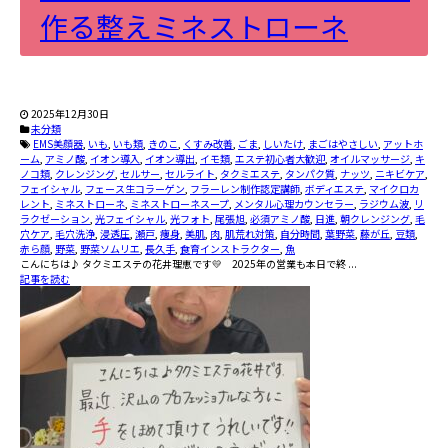
作る整えミネストローネ
2025年12月30日
未分類
EMS美顔器
,
いも
,
いも類
,
きのこ
,
くすみ改善
,
ごま
,
しいたけ
,
まごはやさしい
,
アットホ
ーム
,
アミノ酸
,
イオン導入
,
イオン導出
,
イモ類
,
エステ初心者大歓迎
,
オイルマッサージ
,
キ
ノコ類
,
クレンジング
,
セルサー
,
セルライト
,
タクミエステ
,
タンパク質
,
ナッツ
,
ニキビケア
,
フェイシャル
,
フェース生コラーゲン
,
フラーレン制作認定講師
,
ボディエステ
,
マイクロカ
レント
,
ミネストローネ
,
ミネストローネスープ
,
メンタル心理カウンセラー
,
ラジウム波
,
リ
ラクゼーション
,
光フェイシャル
,
光フォト
,
尾張旭
,
必須アミノ酸
,
日進
,
朝クレンジング
,
毛
穴ケア
,
毛穴洗浄
,
浸透圧
,
瀬戸
,
痩身
,
美肌
,
肉
,
肌荒れ対策
,
自分時間
,
葉野菜
,
藤が丘
,
豆類
,
赤ら顔
,
野菜
,
野菜ソムリエ
,
長久手
,
食育インストラクター
,
魚
こんにちは♪ タクミエステの花井理恵です💛 2025年の営業も本日で終 ...
記事を読む