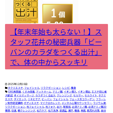
【年末年始も太らない！】ス
タッフ花井の秘密兵器「ビー
バンのカラダをつくる出汁」
で、体の中からスッキリ
2025年12月16日
タクミエステ
,
フェイシャル
,
リラクゼーション
,
レシピ
,
痩身
EMS美顔器
,
くすみ改善
,
アットホーム
,
アミノ酸
,
イオン導入
,
イオン導出
,
エステ初心者
大歓迎
,
オイルマッサージ
,
カラダつくる出汁
,
クレンジング
,
セルサー
,
セルライト
,
タクミ
エステ
,
ダイエット
,
ニキビケア
,
ビーバン
,
フェイシャル
,
フェース生コラーゲン
,
フラーレ
ン制作認定講師
,
ボディエステ
,
マイクロカレント
,
メンタル心理カウンセラー
,
ラジウム波
,
リラクゼーション
,
光フェイシャル
,
光フォト
,
出汁
,
尾張旭
,
必須アミノ酸
,
必須アミノ酸20
種類
,
日進
,
朝クレンジング
,
毛穴ケア
,
毛穴洗浄
,
浸透圧
,
瀬戸
,
痩身
,
美肌
,
肌荒れ対策
,
自分