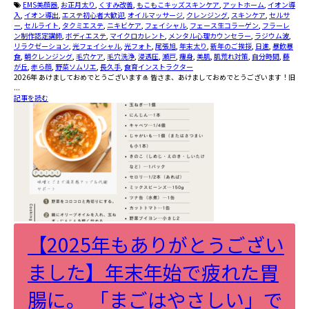
EMS美顔器
,
お正月太り
,
くすみ改善
,
もこもこキッズスキンケア
,
アットホーム
,
イオン導
入
,
イオン導出
,
エステ初心者大歓迎
,
オイルマッサージ
,
クレンジング
,
スキンケア
,
セルサ
ー
,
セルライト
,
タクミエステ
,
ニキビケア
,
フェイシャル
,
フェース生コラーゲン
,
フラーレ
ン制作認定講師
,
ボディエステ
,
マイクロカレント
,
メンタル心理カウンセラー
,
ラジウム波
,
リラクゼーション
,
光フェイシャル
,
光フォト
,
尾張旭
,
年末太り
,
新年のご挨拶
,
日進
,
暴飲暴
食
,
朝クレンジング
,
毛穴ケア
,
毛穴洗浄
,
浸透圧
,
瀬戸
,
痩身
,
美肌
,
肌荒れ対策
,
自分時間
,
藤
が丘
,
赤ら顔
,
野菜ソムリエ
,
長久手
,
食育インストラクター
2026年 あけましておめでとうございます🎍 皆さま、あけましておめでとうございます！旧
...
記事を読む
【2025年もありがとうござい
ました】年末年始で疲れた胃
腸に。 「まごはやさしい」で