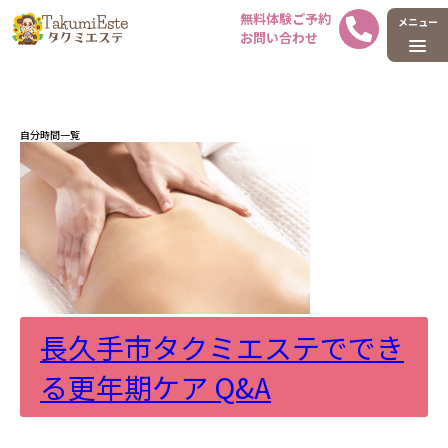
ホーム
タグ : 自分時間
自分時間一覧
長久手市タクミエステででき
る更年期ケア Q&A