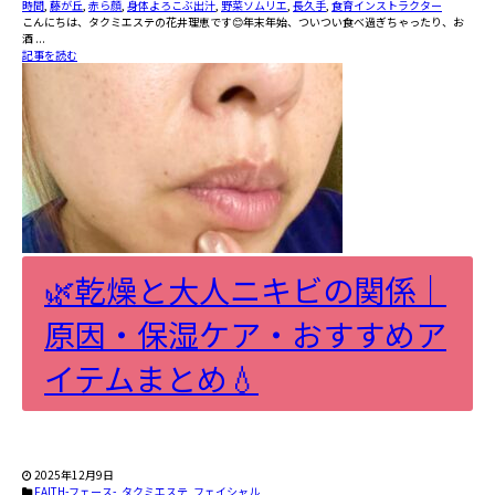
時間
,
藤が丘
,
赤ら顔
,
身体よろこぶ出汁
,
野菜ソムリエ
,
長久手
,
食育インストラクター
こんにちは、タクミエステの花井理恵です😊年末年始、ついつい食べ過ぎちゃったり、お
酒 ...
記事を読む
🌿乾燥と大人ニキビの関係｜
原因・保湿ケア・おすすめア
イテムまとめ💧
2025年12月9日
FAITH-フェース-
,
タクミエステ
,
フェイシャル