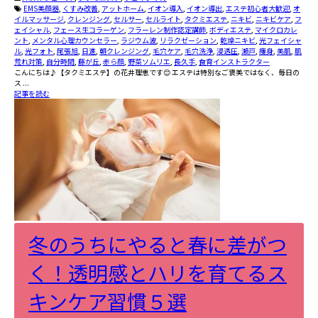
EMS美顔器
,
くすみ改善
,
アットホーム
,
イオン導入
,
イオン導出
,
エステ初心者大歓迎
,
オ
イルマッサージ
,
クレンジング
,
セルサー
,
セルライト
,
タクミエステ
,
ニキビ
,
ニキビケア
,
フ
ェイシャル
,
フェース生コラーゲン
,
フラーレン制作認定講師
,
ボディエステ
,
マイクロカレ
ント
,
メンタル心理カウンセラー
,
ラジウム波
,
リラクゼーション
,
乾燥ニキビ
,
光フェイシャ
ル
,
光フォト
,
尾張旭
,
日進
,
朝クレンジング
,
毛穴ケア
,
毛穴洗浄
,
浸透圧
,
瀬戸
,
痩身
,
美肌
,
肌
荒れ対策
,
自分時間
,
藤が丘
,
赤ら顔
,
野菜ソムリエ
,
長久手
,
食育インストラクター
こんにちは♪【タクミエステ】の花井理恵です😊 エステは特別なご褒美ではなく、毎日の
ス ...
記事を読む
冬のうちにやると春に差がつ
く！透明感とハリを育てるス
キンケア習慣５選