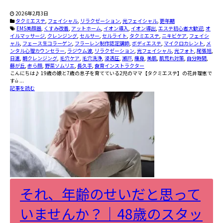
2026年2月3日
タクミエステ
,
フェイシャル
,
リラクゼーション
,
光フェイシャル
,
更年期
EMS美顔器
,
くすみ改善
,
アットホーム
,
イオン導入
,
イオン導出
,
エステ初心者大歓迎
,
オ
イルマッサージ
,
クレンジング
,
セルサー
,
セルライト
,
タクミエステ
,
ニキビケア
,
フェイシ
ャル
,
フェース生コラーゲン
,
フラーレン制作認定講師
,
ボディエステ
,
マイクロカレント
,
メ
ンタル心理カウンセラー
,
ラジウム波
,
リラクゼーション
,
光フェイシャル
,
光フォト
,
尾張旭
,
日進
,
朝クレンジング
,
毛穴ケア
,
毛穴洗浄
,
浸透圧
,
瀬戸
,
痩身
,
美肌
,
肌荒れ対策
,
自分時間
,
藤が丘
,
赤ら顔
,
野菜ソムリエ
,
長久手
,
食育インストラクター
こんにちは♪ 19歳の娘と7歳の息子を育てている2児のママ【タクミエステ】の花井理恵で
すὠ ...
記事を読む
それ、年齢のせいだと思って
いませんか？｜48歳のスタッ