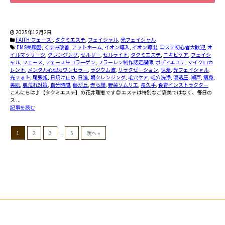
2025年12月2日
FAITH-フェース-
,
タクミエステ
,
フェイシャル
,
光フェイシャル
EMS美顔器
,
くすみ改善
,
アットホーム
,
イオン導入
,
イオン導出
,
エステ初心者大歓迎
,
オ
イルマッサージ
,
クレンジング
,
セルサー
,
セルライト
,
タクミエステ
,
ニキビケア
,
フェイシ
ャル
,
フェース
,
フェース生コラーゲン
,
フラーレン制作認定講師
,
ボディエステ
,
マイクロカ
レント
,
メンタル心理カウンセラー
,
ラジウム波
,
リラクゼーション
,
保湿
,
光フェイシャル
,
光フォト
,
尾張旭
,
日焼け止め
,
日進
,
朝クレンジング
,
毛穴ケア
,
毛穴洗浄
,
浸透圧
,
瀬戸
,
痩身
,
美肌
,
肌荒れ対策
,
自分時間
,
藤が丘
,
赤ら顔
,
野菜ソムリエ
,
長久手
,
食育インストラクター
こんにちは♪【タクミエステ】の花井理恵です😊 エステは特別なご褒美ではなく、毎日の
ス ...
記事を読む
1
2
3
…
5
次へ »