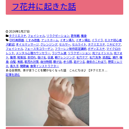
フ花井に起きた話
2026年1月27日
タクミエステ
,
フェイシャル
,
リラクゼーション
,
更年期
,
痩身
EMS美顔器
,
くすみ改善
,
アットホーム
,
イオン導入
,
イオン導出
,
イライラ
,
エステ初心者
大歓迎
,
オイルマッサージ
,
クレンジング
,
セルサー
,
セルライト
,
タクミエステ
,
ニキビケア
,
フェイシャル
,
フェース生コラーゲン
,
フラーレン制作認定講師
,
ボディエステ
,
マイクロカ
レント
,
メンタル心理カウンセラー
,
ラジウム波
,
リラクゼーション
,
光フェイシャル
,
光フォ
ト
,
動悸
,
尾張旭
,
息切れ
,
抜け毛
,
日進
,
朝クレンジング
,
毛穴ケア
,
毛穴洗浄
,
浸透圧
,
瀬戸
,
痩
身
,
白髪
,
美肌
,
肌荒れ対策
,
自分時間
,
藤が丘
,
赤ら顔
,
足がつる
,
身体のこわばり
,
野菜ソムリ
エ
,
長久手
,
関節痛
,
食育インストラクター
――ある日突然、体が言うことを聞かなくなった話 こんにちは♪ 【タクミエス ...
記事を読む