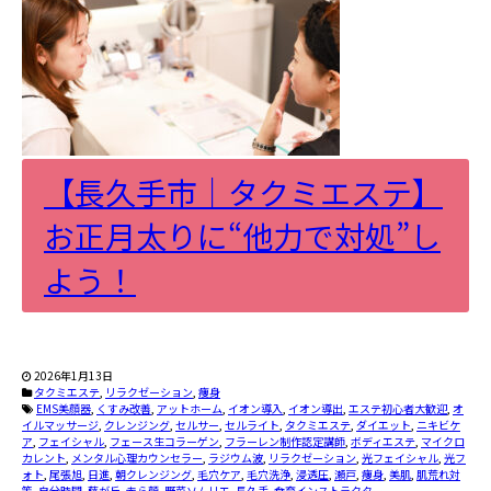
【長久手市｜タクミエステ】
お正月太りに“他力で対処”し
よう！
2026年1月13日
タクミエステ
,
リラクゼーション
,
痩身
EMS美顔器
,
くすみ改善
,
アットホーム
,
イオン導入
,
イオン導出
,
エステ初心者大歓迎
,
オ
イルマッサージ
,
クレンジング
,
セルサー
,
セルライト
,
タクミエステ
,
ダイエット
,
ニキビケ
ア
,
フェイシャル
,
フェース生コラーゲン
,
フラーレン制作認定講師
,
ボディエステ
,
マイクロ
カレント
,
メンタル心理カウンセラー
,
ラジウム波
,
リラクゼーション
,
光フェイシャル
,
光フ
ォト
,
尾張旭
,
日進
,
朝クレンジング
,
毛穴ケア
,
毛穴洗浄
,
浸透圧
,
瀬戸
,
痩身
,
美肌
,
肌荒れ対
策
,
自分時間
,
藤が丘
,
赤ら顔
,
野菜ソムリエ
,
長久手
,
食育インストラクター