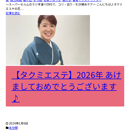
〜スーパーセルムのラジオ波×EMSで、コリ・巡り・引き締めケア〜 こんにちは♪タクミ
エステの花 ...
記事を読む
【タクミエステ】2026年 あけ
ましておめでとうございます
♪
2026年1月6日
未分類