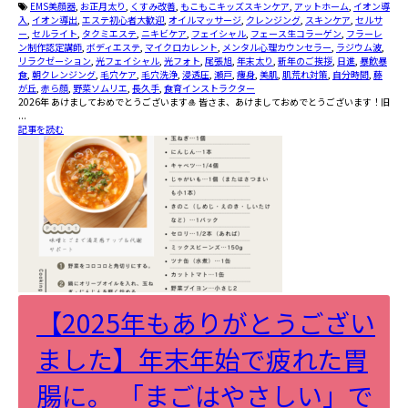
EMS美顔器
,
お正月太り
,
くすみ改善
,
もこもこキッズスキンケア
,
アットホーム
,
イオン導
入
,
イオン導出
,
エステ初心者大歓迎
,
オイルマッサージ
,
クレンジング
,
スキンケア
,
セルサ
ー
,
セルライト
,
タクミエステ
,
ニキビケア
,
フェイシャル
,
フェース生コラーゲン
,
フラーレ
ン制作認定講師
,
ボディエステ
,
マイクロカレント
,
メンタル心理カウンセラー
,
ラジウム波
,
リラクゼーション
,
光フェイシャル
,
光フォト
,
尾張旭
,
年末太り
,
新年のご挨拶
,
日進
,
暴飲暴
食
,
朝クレンジング
,
毛穴ケア
,
毛穴洗浄
,
浸透圧
,
瀬戸
,
痩身
,
美肌
,
肌荒れ対策
,
自分時間
,
藤
が丘
,
赤ら顔
,
野菜ソムリエ
,
長久手
,
食育インストラクター
2026年 あけましておめでとうございます🎍 皆さま、あけましておめでとうございます！旧
...
記事を読む
【2025年もありがとうござい
ました】年末年始で疲れた胃
腸に。 「まごはやさしい」で