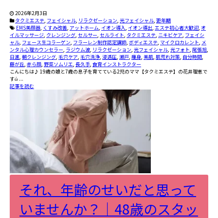
2026年2月3日
タクミエステ
,
フェイシャル
,
リラクゼーション
,
光フェイシャル
,
更年期
EMS美顔器
,
くすみ改善
,
アットホーム
,
イオン導入
,
イオン導出
,
エステ初心者大歓迎
,
オ
イルマッサージ
,
クレンジング
,
セルサー
,
セルライト
,
タクミエステ
,
ニキビケア
,
フェイシ
ャル
,
フェース生コラーゲン
,
フラーレン制作認定講師
,
ボディエステ
,
マイクロカレント
,
メ
ンタル心理カウンセラー
,
ラジウム波
,
リラクゼーション
,
光フェイシャル
,
光フォト
,
尾張旭
,
日進
,
朝クレンジング
,
毛穴ケア
,
毛穴洗浄
,
浸透圧
,
瀬戸
,
痩身
,
美肌
,
肌荒れ対策
,
自分時間
,
藤が丘
,
赤ら顔
,
野菜ソムリエ
,
長久手
,
食育インストラクター
こんにちは♪ 19歳の娘と7歳の息子を育てている2児のママ【タクミエステ】の花井理恵で
すὠ ...
記事を読む
それ、年齢のせいだと思って
いませんか？｜48歳のスタッ