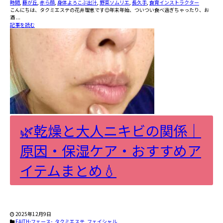
時間
,
藤が丘
,
赤ら顔
,
身体よろこぶ出汁
,
野菜ソムリエ
,
長久手
,
食育インストラクター
こんにちは、タクミエステの花井理恵です😊年末年始、ついつい食べ過ぎちゃったり、お
酒 ...
記事を読む
🌿乾燥と大人ニキビの関係｜
原因・保湿ケア・おすすめア
イテムまとめ💧
2025年12月9日
FAITH-フェース-
,
タクミエステ
,
フェイシャル