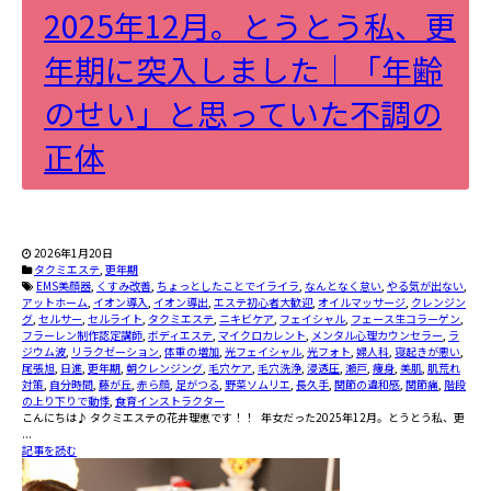
2025年12月。とうとう私、更
年期に突入しました｜「年齢
のせい」と思っていた不調の
正体
2026年1月20日
タクミエステ
,
更年期
EMS美顔器
,
くすみ改善
,
ちょっとしたことでイライラ
,
なんとなく怠い
,
やる気が出ない
,
アットホーム
,
イオン導入
,
イオン導出
,
エステ初心者大歓迎
,
オイルマッサージ
,
クレンジン
グ
,
セルサー
,
セルライト
,
タクミエステ
,
ニキビケア
,
フェイシャル
,
フェース生コラーゲン
,
フラーレン制作認定講師
,
ボディエステ
,
マイクロカレント
,
メンタル心理カウンセラー
,
ラ
ジウム波
,
リラクゼーション
,
体重の増加
,
光フェイシャル
,
光フォト
,
婦人科
,
寝起きが悪い
,
尾張旭
,
日進
,
更年期
,
朝クレンジング
,
毛穴ケア
,
毛穴洗浄
,
浸透圧
,
瀬戸
,
痩身
,
美肌
,
肌荒れ
対策
,
自分時間
,
藤が丘
,
赤ら顔
,
足がつる
,
野菜ソムリエ
,
長久手
,
関節の違和感
,
関節痛
,
階段
の上り下りで動悸
,
食育インストラクター
こんにちは♪ タクミエステの花井理恵です！！ 年女だった2025年12月。とうとう私、更
...
記事を読む