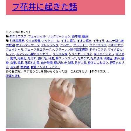
フ花井に起きた話
2026年1月27日
タクミエステ
,
フェイシャル
,
リラクゼーション
,
更年期
,
痩身
EMS美顔器
,
くすみ改善
,
アットホーム
,
イオン導入
,
イオン導出
,
イライラ
,
エステ初心者
大歓迎
,
オイルマッサージ
,
クレンジング
,
セルサー
,
セルライト
,
タクミエステ
,
ニキビケア
,
フェイシャル
,
フェース生コラーゲン
,
フラーレン制作認定講師
,
ボディエステ
,
マイクロカ
レント
,
メンタル心理カウンセラー
,
ラジウム波
,
リラクゼーション
,
光フェイシャル
,
光フォ
ト
,
動悸
,
尾張旭
,
息切れ
,
抜け毛
,
日進
,
朝クレンジング
,
毛穴ケア
,
毛穴洗浄
,
浸透圧
,
瀬戸
,
痩
身
,
白髪
,
美肌
,
肌荒れ対策
,
自分時間
,
藤が丘
,
赤ら顔
,
足がつる
,
身体のこわばり
,
野菜ソムリ
エ
,
長久手
,
関節痛
,
食育インストラクター
――ある日突然、体が言うことを聞かなくなった話 こんにちは♪ 【タクミエス ...
記事を読む