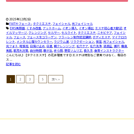
2025年12月2日
FAITH-フェース-
,
タクミエステ
,
フェイシャル
,
光フェイシャル
EMS美顔器
,
くすみ改善
,
アットホーム
,
イオン導入
,
イオン導出
,
エステ初心者大歓迎
,
オ
イルマッサージ
,
クレンジング
,
セルサー
,
セルライト
,
タクミエステ
,
ニキビケア
,
フェイシ
ャル
,
フェース
,
フェース生コラーゲン
,
フラーレン制作認定講師
,
ボディエステ
,
マイクロカ
レント
,
メンタル心理カウンセラー
,
ラジウム波
,
リラクゼーション
,
保湿
,
光フェイシャル
,
光フォト
,
尾張旭
,
日焼け止め
,
日進
,
朝クレンジング
,
毛穴ケア
,
毛穴洗浄
,
浸透圧
,
瀬戸
,
痩身
,
美肌
,
肌荒れ対策
,
自分時間
,
藤が丘
,
赤ら顔
,
野菜ソムリエ
,
長久手
,
食育インストラクター
こんにちは♪【タクミエステ】の花井理恵です😊 エステは特別なご褒美ではなく、毎日の
ス ...
記事を読む
1
2
3
…
5
次へ »