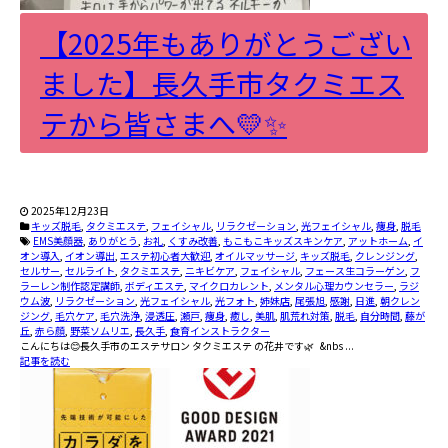
【2025年もありがとうござい
ました】長久手市タクミエス
テから皆さまへ💛✨
2025年12月23日
キッズ脱毛
,
タクミエステ
,
フェイシャル
,
リラクゼーション
,
光フェイシャル
,
痩身
,
脱毛
EMS美顔器
,
ありがとう
,
お礼
,
くすみ改善
,
もこもこキッズスキンケア
,
アットホーム
,
イ
オン導入
,
イオン導出
,
エステ初心者大歓迎
,
オイルマッサージ
,
キッズ脱毛
,
クレンジング
,
セルサー
,
セルライト
,
タクミエステ
,
ニキビケア
,
フェイシャル
,
フェース生コラーゲン
,
フ
ラーレン制作認定講師
,
ボディエステ
,
マイクロカレント
,
メンタル心理カウンセラー
,
ラジ
ウム波
,
リラクゼーション
,
光フェイシャル
,
光フォト
,
姉妹店
,
尾張旭
,
感謝
,
日進
,
朝クレン
ジング
,
毛穴ケア
,
毛穴洗浄
,
浸透圧
,
瀬戸
,
痩身
,
癒し
,
美肌
,
肌荒れ対策
,
脱毛
,
自分時間
,
藤が
丘
,
赤ら顔
,
野菜ソムリエ
,
長久手
,
食育インストラクター
こんにちは😊長久手市のエステサロン タクミエステ の花井です🌿 &nbs ...
記事を読む