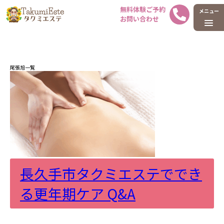
ホーム
タグ : 尾張旭
尾張旭一覧
長久手市タクミエステででき
る更年期ケア Q&A