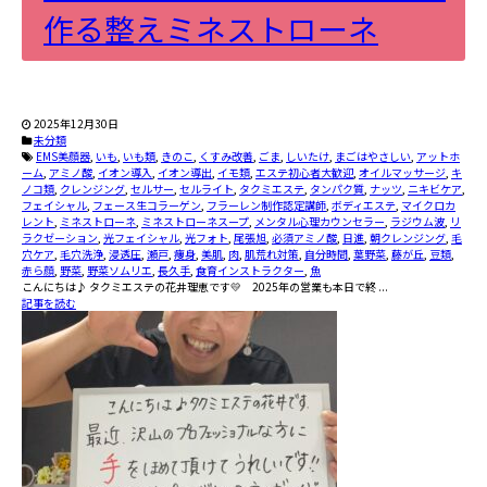
作る整えミネストローネ
2025年12月30日
未分類
EMS美顔器
,
いも
,
いも類
,
きのこ
,
くすみ改善
,
ごま
,
しいたけ
,
まごはやさしい
,
アットホ
ーム
,
アミノ酸
,
イオン導入
,
イオン導出
,
イモ類
,
エステ初心者大歓迎
,
オイルマッサージ
,
キ
ノコ類
,
クレンジング
,
セルサー
,
セルライト
,
タクミエステ
,
タンパク質
,
ナッツ
,
ニキビケア
,
フェイシャル
,
フェース生コラーゲン
,
フラーレン制作認定講師
,
ボディエステ
,
マイクロカ
レント
,
ミネストローネ
,
ミネストローネスープ
,
メンタル心理カウンセラー
,
ラジウム波
,
リ
ラクゼーション
,
光フェイシャル
,
光フォト
,
尾張旭
,
必須アミノ酸
,
日進
,
朝クレンジング
,
毛
穴ケア
,
毛穴洗浄
,
浸透圧
,
瀬戸
,
痩身
,
美肌
,
肉
,
肌荒れ対策
,
自分時間
,
葉野菜
,
藤が丘
,
豆類
,
赤ら顔
,
野菜
,
野菜ソムリエ
,
長久手
,
食育インストラクター
,
魚
こんにちは♪ タクミエステの花井理恵です💛 2025年の営業も本日で終 ...
記事を読む