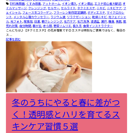
EMS美顔器
,
くすみ改善
,
アットホーム
,
イオン導入
,
イオン導出
,
エステ初心者大歓迎
,
オ
イルマッサージ
,
クレンジング
,
セルサー
,
セルライト
,
タクミエステ
,
ニキビ
,
ニキビケア
,
フ
ェイシャル
,
フェース生コラーゲン
,
フラーレン制作認定講師
,
ボディエステ
,
マイクロカレ
ント
,
メンタル心理カウンセラー
,
ラジウム波
,
リラクゼーション
,
乾燥ニキビ
,
光フェイシャ
ル
,
光フォト
,
尾張旭
,
日進
,
朝クレンジング
,
毛穴ケア
,
毛穴洗浄
,
浸透圧
,
瀬戸
,
痩身
,
美肌
,
肌
荒れ対策
,
自分時間
,
藤が丘
,
赤ら顔
,
野菜ソムリエ
,
長久手
,
食育インストラクター
こんにちは♪【タクミエステ】の花井理恵です😊 エステは特別なご褒美ではなく、毎日の
ス ...
記事を読む
冬のうちにやると春に差がつ
く！透明感とハリを育てるス
キンケア習慣５選