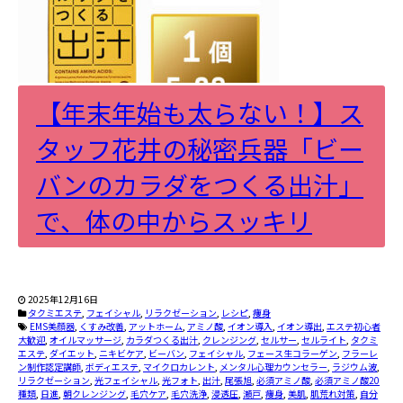
【年末年始も太らない！】ス
タッフ花井の秘密兵器「ビー
バンのカラダをつくる出汁」
で、体の中からスッキリ
2025年12月16日
タクミエステ
,
フェイシャル
,
リラクゼーション
,
レシピ
,
痩身
EMS美顔器
,
くすみ改善
,
アットホーム
,
アミノ酸
,
イオン導入
,
イオン導出
,
エステ初心者
大歓迎
,
オイルマッサージ
,
カラダつくる出汁
,
クレンジング
,
セルサー
,
セルライト
,
タクミ
エステ
,
ダイエット
,
ニキビケア
,
ビーバン
,
フェイシャル
,
フェース生コラーゲン
,
フラーレ
ン制作認定講師
,
ボディエステ
,
マイクロカレント
,
メンタル心理カウンセラー
,
ラジウム波
,
リラクゼーション
,
光フェイシャル
,
光フォト
,
出汁
,
尾張旭
,
必須アミノ酸
,
必須アミノ酸20
種類
,
日進
,
朝クレンジング
,
毛穴ケア
,
毛穴洗浄
,
浸透圧
,
瀬戸
,
痩身
,
美肌
,
肌荒れ対策
,
自分