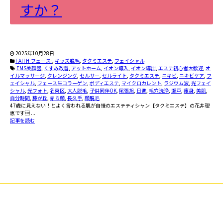
すか？
2025年10月28日
FAITH-フェース-
,
キッズ脱毛
,
タクミエステ
,
フェイシャル
EMS美顔器
,
くすみ改善
,
アットホーム
,
イオン導入
,
イオン導出
,
エステ初心者大歓迎
,
オ
イルマッサージ
,
クレンジング
,
セルサー
,
セルライト
,
タクミエステ
,
ニキビ
,
ニキビケア
,
フ
ェイシャル
,
フェース生コラーゲン
,
ボディエステ
,
マイクロカレント
,
ラジウム波
,
光フェイ
シャル
,
光フォト
,
名東区
,
大人脱毛
,
子供同伴OK
,
尾張旭
,
日進
,
毛穴洗浄
,
瀬戸
,
痩身
,
美肌
,
自分時間
,
藤が丘
,
赤ら顔
,
長久手
,
顔脱毛
47歳に見えない！とよく言われる肌が自慢のエステティシャン【タクミエステ】の花井理
恵です ...
記事を読む