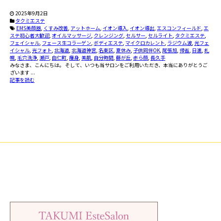
2025年9月2日
タクミエステ
EMS美顔器
,
くすみ改善
,
アットホーム
,
イオン導入
,
イオン導出
,
エスコンフィールド
,
エ
ステ初心者大歓迎
,
オイルマッサージ
,
クレンジング
,
セルサー
,
セルライト
,
タクミエステ
,
フェイシャル
,
フェース生コラーゲン
,
ボディエステ
,
マイクロカレント
,
ラジウム波
,
光フェ
イシャル
,
光フォト
,
北海道
,
北海道神宮
,
名東区
,
夏休み
,
子供同伴OK
,
尾張旭
,
帰省
,
日進
,
札
幌
,
毛穴洗浄
,
瀬戸
,
由仁町
,
痩身
,
美肌
,
自分時間
,
藤が丘
,
赤ら顔
,
長久手
みなさま、こんにちは。 そして、いつも当サロンをご利用いただき、本当にありがとうご
ざいます ...
記事を読む